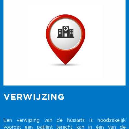
VERWIJZING
Een verwijzing van de huisarts is noodzakelijk
voordat een patiënt terecht kan in één van de