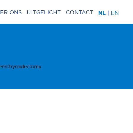
ER ONS
UITGELICHT
CONTACT
|
EN
NL
 hemithyroidectomy