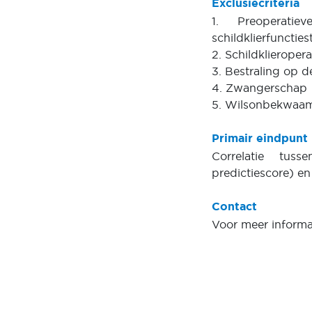
Exclusiecriteria
1. Preoperatiev
schildklierfuncti
2. Schildklieropera
3. Bestraling op d
4. Zwangerschap
5. Wilsonbekwaa
Primair eindpunt
Correlatie tus
predictiescore) e
Contact
Voor meer informa