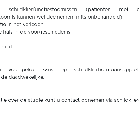
e schildklierfunctiestoornissen (patiënten met 
estoornis kunnen wel deelnemen, mits onbehandeld)
tie in het verleden
e hals in de voorgeschiedenis
mheid
sen voorspelde kans op schildklierhormoonsupple
n de daadwekelijke.
tie over de studie kunt u contact opnemen via schildklie