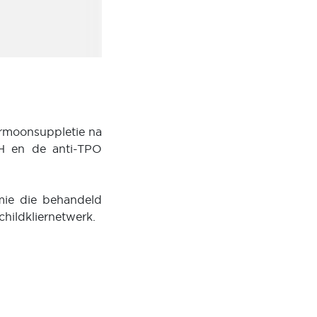
ormoonsuppletie na
SH en de anti-TPO
mie die behandeld
hildkliernetwerk.