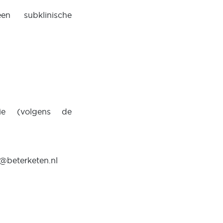
een subklinische
tie (volgens de
r@beterketen.nl