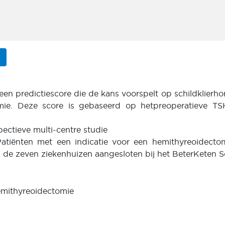
een predictiescore die de kans voorspelt op schildklierh
mie. Deze score is gebaseerd op hetpreoperatieve T
pectieve multi-centre studie
Patiënten met een indicatie voor een hemithyreoidecto
 de zeven ziekenhuizen aangesloten bij het BeterKeten Sc
hemithyreoidectomie