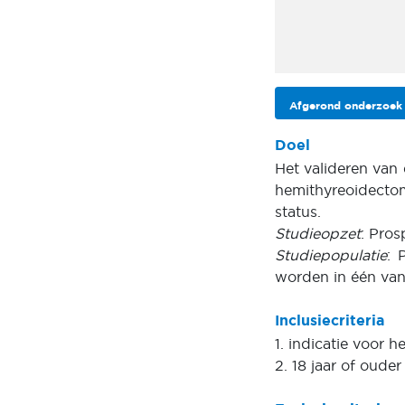
Afgerond onderzoek
Doel
Het valideren van 
hemithyreoidecto
status.
Studieopzet
: Pros
Studiepopulatie
: 
worden in één van
Inclusiecriteria
1. indicatie voor 
2. 18 jaar of ouder