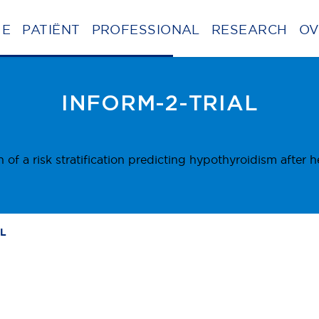
ME
PATIËNT
PROFESSIONAL
RESEARCH
OV
BE
INFORM-2-TRIAL
on of a risk stratification predicting hypothyroidism after
AL