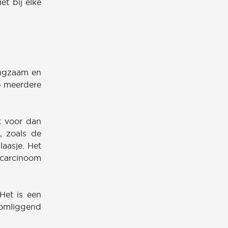
et bij elke
angzaam en
p meerdere
k voor dan
t, zoals de
blaasje. Het
 carcinoom
Het is een
 omliggend