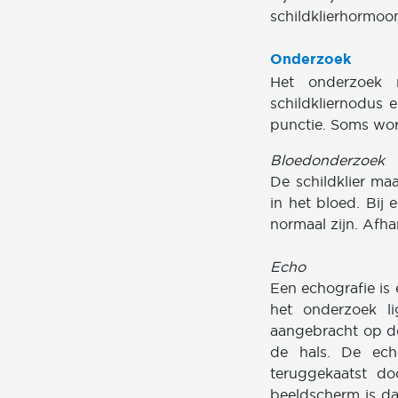
schildklierhormoo
Onderzoek
Het onderzoek n
schildkliernodus 
punctie. Soms wor
Bloedonderzoek
De schildklier ma
in het bloed. Bij
normaal zijn. Afha
Echo
Een echografie is
het onderzoek l
aangebracht op d
de hals. De ech
teruggekaatst d
beeldscherm is da