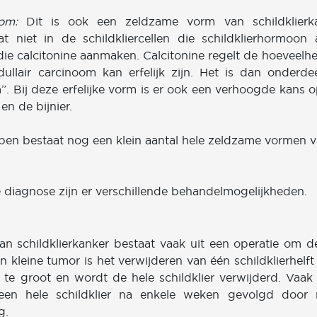
om:
Dit is ook een zeldzame vorm van schildklierka
t niet in de schildkliercellen die schildklierhormoon
die calcitonine aanmaken. Calcitonine regelt de hoeveelh
ullair carcinoom kan erfelijk zijn. Het is dan onderde
 Bij deze erfelijke vorm is er ook een verhoogde kans 
 en de bijnier.
ypen bestaat nog een klein aantal hele zeldzame vormen 
e diagnose zijn er verschillende behandelmogelijkheden.
n schildklierkanker bestaat vaak uit een operatie om d
en kleine tumor is het verwijderen van één schildklierhelf
 te groot en wordt de hele schildklier verwijderd. Vaak
een hele schildklier na enkele weken gevolgd door r
g.