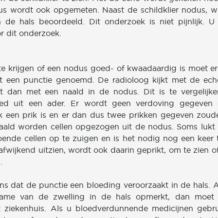
dus wordt ook opgemeten. Naast de schildklier nodus, 
n de hals beoordeeld. Dit onderzoek is niet pijnlijk. U 
or dit onderzoek.
te krijgen of een nodus goed- of kwaadaardig is moet er 
t een punctie genoemd. De radioloog kijkt met de ec
kt dan met een naald in de nodus. Dit is te vergelijk
ed uit een ader. Er wordt geen verdoving gegeven
ok een prik is en er dan dus twee prikken gegeven zou
ald worden cellen opgezogen uit de nodus. Soms lukt h
doende cellen op te zuigen en is het nodig nog een keer 
 afwijkend uitzien, wordt ook daarin geprikt, om te zien o
.
ans dat de punctie een bloeding veroorzaakt in de hals. 
name van de zwelling in de hals opmerkt, dan moet 
ziekenhuis. Als u bloedverdunnende medicijnen gebrui