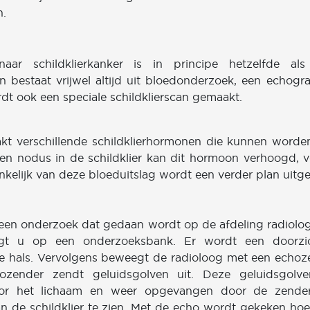
n.
aar schildklierkanker is in principe hetzelfde al
en bestaat vrijwel altijd uit bloedonderzoek, een echogr
dt ook een speciale schildklierscan gemaakt.
akt verschillende schildklierhormonen die kunnen word
 een nodus in de schildklier kan dit hormoon verhoogd, v
nkelijk van deze bloeduitslag wordt een verder plan uitg
 een onderzoek dat gedaan wordt op de afdeling radiologi
igt u op een onderzoeksbank. Er wordt een doorzic
e hals. Vervolgens beweegt de radioloog met een echoz
ozender zendt geluidsgolven uit. Deze geluidsgolv
oor het lichaam en weer opgevangen door de zende
n de schildklier te zien. Met de echo wordt gekeken ho