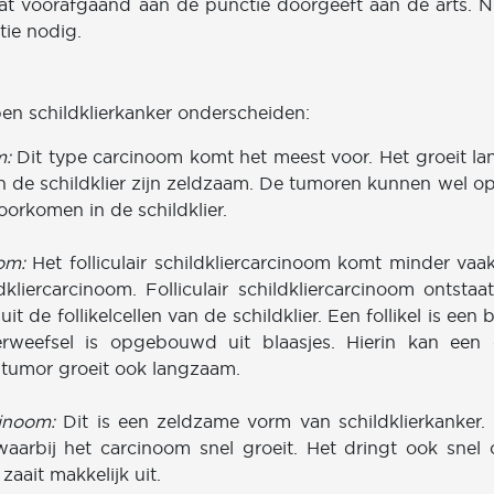
dat voorafgaand aan de punctie doorgeeft aan de arts. Ni
tie nodig.
pen schildklierkanker onderscheiden:
m:
Dit type carcinoom komt het meest voor. Het groeit l
en de schildklier zijn zeldzaam. De tumoren kunnen wel o
voorkomen in de schildklier.
om:
Het folliculair schildkliercarcinoom komt minder vaa
ldkliercarcinoom. Folliculair schildkliercarcinoom ontstaa
it de follikelcellen van de schildklier. Een follikel is een 
ierweefsel is opgebouwd uit blaasjes. Hierin kan een
e tumor groeit ook langzaam.
inoom:
Dit is een zeldzame vorm van schildklierkanker. 
aarbij het carcinoom snel groeit. Het dringt ook snel
zaait makkelijk uit.