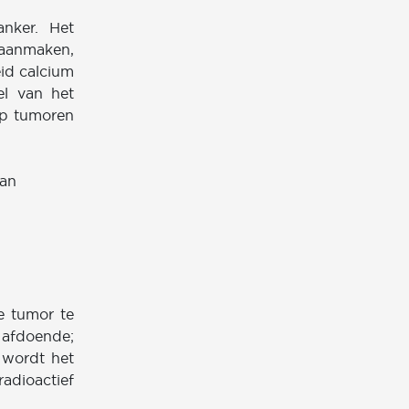
nker. Het
 aanmaken,
eid calcium
el van het
op tumoren
van
e tumor te
t afdoende;
 wordt het
adioactief