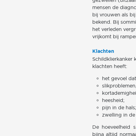
gezwellen (uitzaai
mensen de diagnos
bij vrouwen als bi
bekend. Bij sommig
het verleden vergr
vrijkomt bij rampe
Klachten
Schildklierkanker
klachten heeft:
het gevoel dat 
slikproblemen,
kortademighei
heesheid;
pijn in de hals
zwelling in de 
De hoeveelheid sc
bijna altijd norm