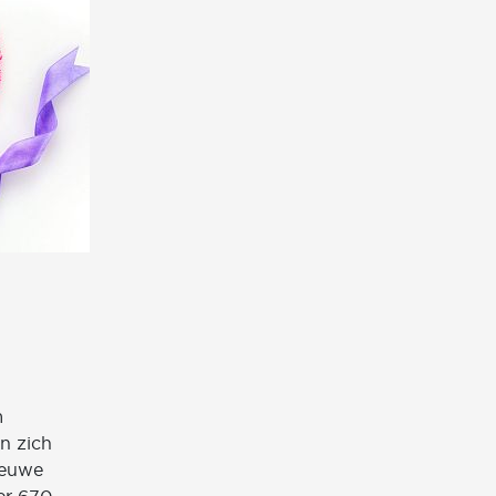
m
n zich
ieuwe