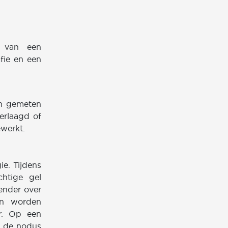
s van een
afie en een
en gemeten
erlaagd of
ewerkt.
e. Tijdens
htige gel
ender over
en worden
r. Op een
e de nodus