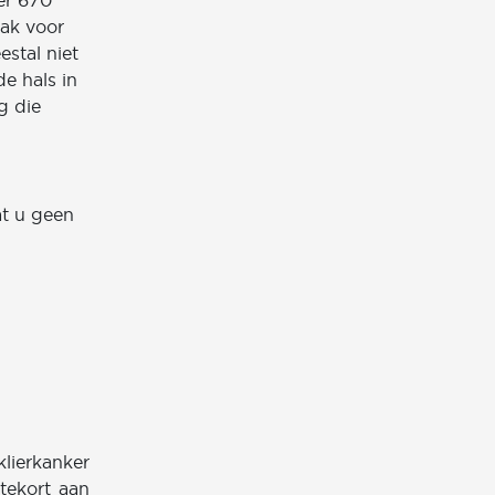
er 670
aak voor
estal niet
e hals in
g die
at u geen
lierkanker
 tekort aan