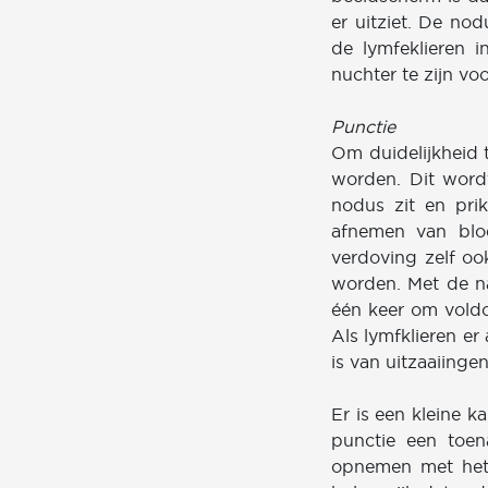
er uitziet. De no
de lymfeklieren i
nuchter te zijn vo
Punctie
Om duidelijkheid 
worden. Dit word
nodus zit en pri
afnemen van blo
verdoving zelf o
worden. Met de na
één keer om vol
Als lymfklieren er
is van uitzaaiingen
Er is een kleine k
punctie een toe
opnemen met het 