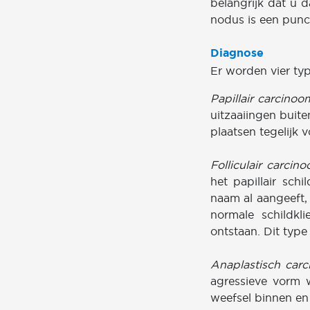
belangrijk dat u 
nodus is een punc
Diagnose
Er worden vier ty
Papillair carcinoo
uitzaaiingen buit
plaatsen tegelijk 
Folliculair carcino
het papillair schi
naam al aangeeft, u
normale schildkl
ontstaan. Dit typ
Anaplastisch carc
agressieve vorm w
weefsel binnen en 