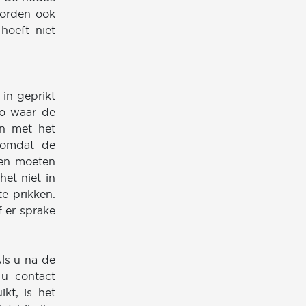
worden ook
hoeft niet
in geprikt
ho waar de
en met het
 omdat de
den moeten
et niet in
te prikken.
f er sprake
Als u na de
u contact
kt, is het