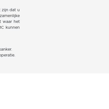
 zijn dat u
zamenlijke
t waar het
 MC kunnen
kanker.
operatie.