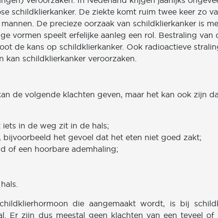
ingen) veroorzaken. In Nederland krijgen jaarlijks ongeve
e schildklierkanker. De ziekte komt ruim twee keer zo v
j mannen. De precieze oorzaak van schildklierkanker is me
e vormen speelt erfelijke aanleg een rol. Bestraling van d
oot de kans op schildklierkanker. Ook radioactieve stralin
n kan schildklierkanker veroorzaken.
 kan de volgende klachten geven, maar het kan ook zijn d
iets in de weg zit in de hals;
 bijvoorbeeld het gevoel dat het eten niet goed zakt;
d of een hoorbare ademhaling;
;
hals.
hildklierhormoon die aangemaakt wordt, is bij schildk
aal. Er zijn dus meestal geen klachten van een teveel of